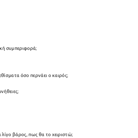
ική συμπεριφορά;
εθίσματα όσο περνάει ο καιρός;
υνήθειες;
λίγο βάρος, πως θα το χειριστώ;