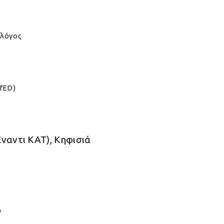
ολόγος
CfED)
Έναντι ΚΑΤ), Κηφισιά
ο