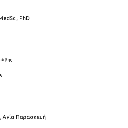
MedSci, PhD
σκώβης
ς
1, Αγία Παρασκευή