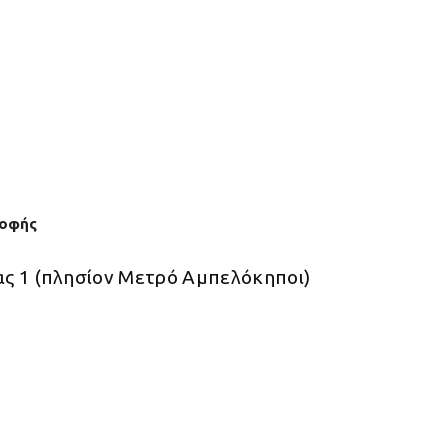
ροφής
ας 1 (πλησίον Μετρό Αμπελόκηποι)