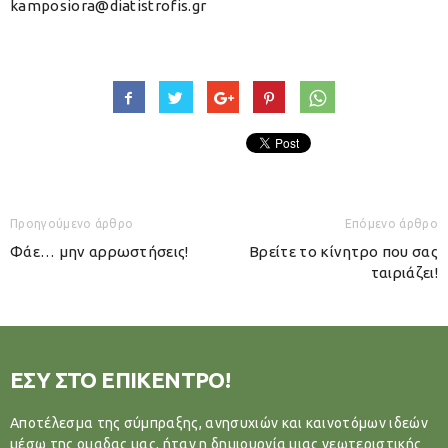
kamposiora@diatistrofis.gr
Προηγούμενο άρθρο
Επόμενο άρθρο
Φάε… μην αρρωστήσεις!
Βρείτε το κίνητρο που σας
ταιριάζει!
ΕΣΥ ΣΤΟ ΕΠΙΚΕΝΤΡΟ!
Αποτέλεσμα της σύμπραξης, ανησυχιών και καινοτόμων ιδεών
μέσω της ομαδας μας, ήταν η δημιουργία μιας νεωτεριστικής