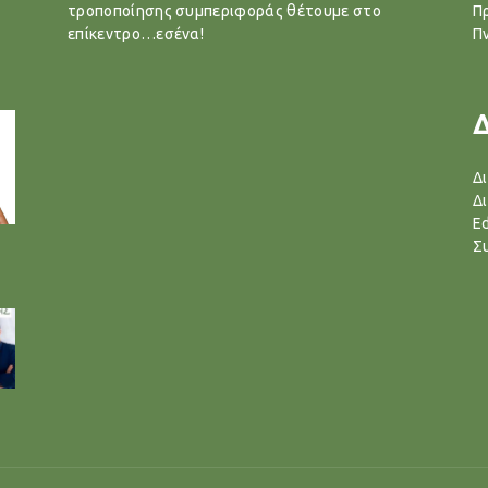
τροποποίησης συμπεριφοράς θέτουμε στο
Π
επίκεντρο…εσένα!
Π
Δ
Δ
Ed
Σ