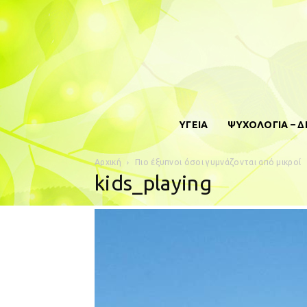
ΥΓΕΙΑ
ΨΥΧΟΛΟΓΙΑ – 
Αρχική
Πιο έξυπνοι όσοι γυμνάζονται από μικροί
kids_playing