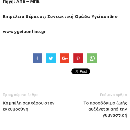
Πηγή: ΑΠΕ – ΜΠΕ
Επιμέλεια θέματος: Συντακτική Ομάδα Υγείαonline
www.ygeiaonline.gr
Προηγούμενο άρθρο
Επόμενο άρθρο
Καμπύλη σακχάρου στην
Το προσδόκιμο ζωής
εγκυμοσύνη
αυξάνεται από την
γυμναστική