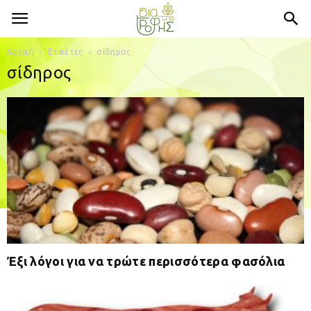
Αρχική
Ετικέτες
σίδηρος
σίδηρος
Έξι λόγοι για να τρώτε περισσότερα φασόλια