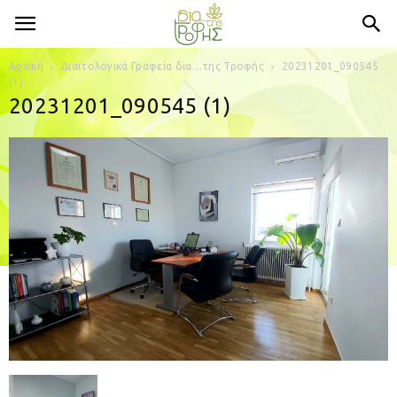
Αρχική
Διαιτολογικά Γραφεία δια…της Τροφής
20231201_090545
(1)
20231201_090545 (1)