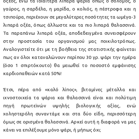
οξέος, ενώ τα ιδιαίτερα λιπαρά ψάρια όπως ο σολομός, ο
γαύρος, η σαρδέλα, η μαρίδα, ο κολιός, η πέστροφα και η
τσιπούρα, περιέχουν σε μεγαλύτερες ποσότητες τα ωμέγα-3
λιπαρά οξέα, όπως άλλωστε και τα πιο λιπαρά θαλασσινά.
Τα παραπάνω λιπαρά οξέα, αποδεδειγμένα συνεισφέρουν
στην προστασία του οργανισμού μας ποικιλοτρόπως.
Αναλογιστείτε ότι με τη βοήθεια της στατιστικής φαίνεται
πως αν όλοι καταναλώνουν περίπου 30 γρ. ψάρι την ημέρα
(όσο 1 σπιρτόκουτο) θα μειωθεί το ποσοστό εμφάνισης
καρδιοπαθειών κατά 50%!
Έτσι, πέρα από «καλό λίπος», βιταμίνες μέταλλα και
ιχνοστοιχεία τα ψάρια και θαλασσινά είναι και πολύτιμη
πηγή πρωτεϊνών υψηλής βιολογικής αξίας, ενώ
χοληστερόλη συναντάμε και στα δύο είδη, περισσότερη
όμως σε ορισμένα θαλασσινά. Αρκεί αυτή η διαφορά να μας
κάνει να επιλέξουμε μόνο ψάρι, ή μήπως όχι;