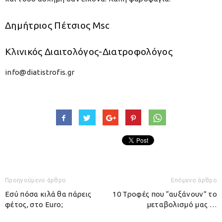
Δημήτριος Πέτσιος Μsc
Κλινικός Διαιτολόγος-Διατροφολόγος
info@diatistrofis.gr
Προηγούμενο άρθρο
Επόμενο άρθρο
Εσύ πόσα κιλά θα πάρεις
10 Τροφές που “αυξάνουν” το
φέτος, στο Euro;
μεταβολισμό μας …