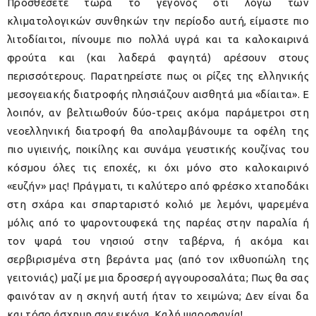
Προσθέσετε τώρα το γεγονός ότι λόγω των
κλιματολογικών συνθηκών την περίοδο αυτή, είμαστε πιο
λιτοδίαιτοι, πίνουμε πιο πολλά υγρά και τα καλοκαιρινά
φρούτα και (και λαδερά φαγητά) αρέσουν στους
περισσότερους. Παρατηρείστε πως οι ρίζες της ελληνικής
μεσογειακής διατροφής πλησιάζουν αισθητά μια «δίαιτα». Ε
λοιπόν, αν βελτιωθούν δύο-τρεις ακόμα παράμετροι στη
νεοελληνική διατροφή θα απολαμβάνουμε τα οφέλη της
πιο υγιεινής, ποικίλης και συνάμα γευστικής κουζίνας του
κόσμου όλες τις εποχές, κι όχι μόνο στο καλοκαιρινό
«ευζήν» μας! Πράγματι, τι καλύτερο από φρέσκο χταποδάκι
στη σχάρα και σπαρταριστό κολιό με λεμόνι, ψαρεμένα
μόλις από το ψαροντουφεκά της παρέας στην παραλία ή
τον ψαρά του νησιού στην ταβέρνα, ή ακόμα και
σερβιρισμένα στη βεράντα μας (από τον ιχθυοπώλη της
γειτονιάς) μαζί με μια δροσερή αγγουροσαλάτα; Πως θα σας
φαινόταν αν η σκηνή αυτή ήταν το χειμώνα; Δεν είναι δα
και τόσο άσχημη σαν εικόνα. Καλή ψαροφαγία!