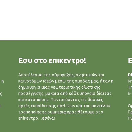
Εσυ στο επικεντρο!
Αποτέλεσμα της σύμπραξης, ανησυχιών και
Di
 η
καινοτόμων ιδεών μέσω της ομαδας μας, ήταν η
Κ
δημιουργία μιας νεωτεριστικής ολιστικής
T
ς
προσέγγισης, μακριά από κάθε υπόνοια δίαιτας
E-
και καταπίεσης. Παντρεύοντας τις βασικές
υ
αρχές εκπαίδευσης ασθενών και του μοντέλου
Ό
τροποποίησης συμπεριφοράς θέτουμε στο
Π
επίκεντρο…εσένα!
Π