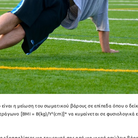
τό είναι η μείωση του σωματικού βάρους σε επίπεδα όπου ο δε
τράγωνο [BMI = Β(kg)/Υ²(cm)]* να κυμαίνεται σε φυσιολογικά
 εξασφαλίσετε για τον εαυτό σας από μια μικρή απώλεια βάρου