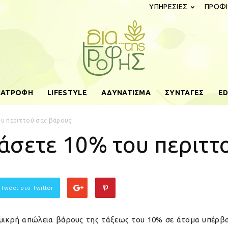
ΥΠΗΡΕΣΙΕΣ
ΠΡΟΦΙ
ΔΙΑΤΡΟΦΗ
LIFESTYLE
ΑΔΥΝΑΤΙΣΜΑ
ΣΥΝΤΑΓΕΣ
ED
diatistrofis.gr
ου περιττού σας βάρους!
 χάσετε 10% του περιττ
 Tweet στο Twitter
ια μικρή απώλεια βάρους της τάξεως του 10% σε άτομα υπέρβ