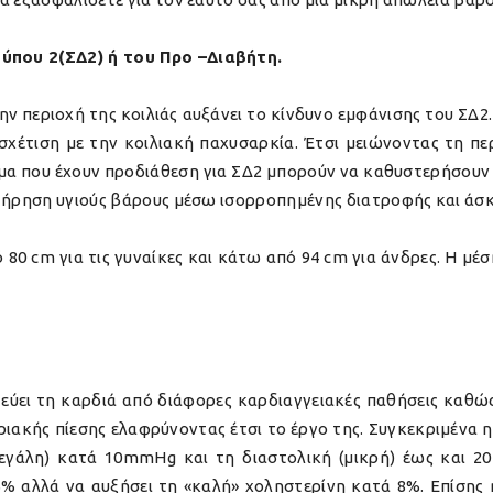
ύπου 2(ΣΔ2) ή του Προ –Διαβήτη.
ν περιοχή της κοιλιάς αυξάνει το κίνδυνο εμφάνισης του ΣΔ2.
σχέτιση με την κοιλιακή παχυσαρκία. Έτσι μειώνοντας τη πε
τομα που έχουν προδιάθεση για ΣΔ2 μπορούν να καθυστερήσουν
τήρηση υγιούς βάρους μέσω ισορροπημένης διατροφής και άσκη
ό 80 cm για τις γυναίκες και κάτω από 94 cm για άνδρες. Η μέ
ύει τη καρδιά από διάφορες καρδιαγγειακές παθήσεις καθώς 
ριακής πίεσης ελαφρύνοντας έτσι το έργο της. Συγκεκριμένα
μεγάλη) κατά 10mmHg και τη διαστολική (μικρή) έως και 
5% αλλά να αυξήσει τη «καλή» χοληστερίνη κατά 8%. Επίσης