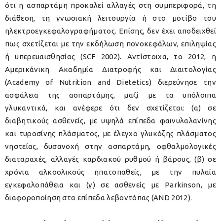
ότι η ασπαρτάμη προκαλεί αλλαγές στη συμπεριφορά, τη
διάθεση, τη γνωσιακή λειτουργία ή στο μοτίβο του
ηλεκτροεγκεφαλογραφήματος. Επίσης, δεν έχει αποδειχθεί
πως σχετίζεται με την εκδήλωση πονοκεφάλων, επιληψίας
ή υπερευαισθησίας (SCF 2002). Αντίστοιχα, το 2012, η
Αμερικάνικη Ακαδημία Διατροφής και Διαιτολογίας
(Academy of Nutrition and Dietetics) διερεύνησε την
ασφάλεια της ασπαρτάμης, μαζί με τα υπόλοιπα
γλυκαντικά, και ανέφερε ότι δεν σχετίζεται: (α) σε
διαβητικούς ασθενείς, με υψηλά επίπεδα φαινυλαλανίνης
και τυροσίνης πλάσματος, με έλεγχο γλυκόζης πλάσματος
νηστείας, δυσανοχή στην ασπαρτάμη, οφθαλμολογικές
διαταραχές, αλλαγές καρδιακού ρυθμού ή βάρους, (β) σε
χρόνια αλκοολικούς ηπατοπαθείς, με την πυλαία
εγκεφαλοπάθεια και (γ) σε ασθενείς με Parkinson, με
διαφοροποίηση στα επίπεδα λεβοντόπας (AND 2012).