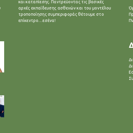
και καταπίεσης. Παντρεύοντας τις βασικές
υ
αρχές εκπαίδευσης ασθενών και του μοντέλου
Ό
τροποποίησης συμπεριφοράς θέτουμε στο
Π
επίκεντρο…εσένα!
Π
Δ
Δ
Ed
Σ