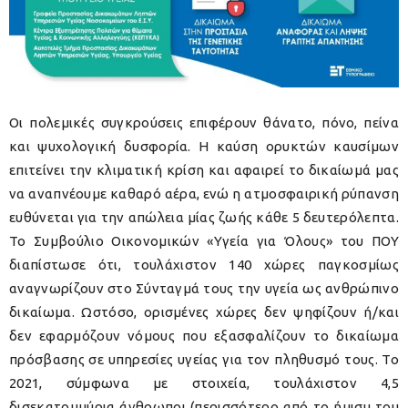
Οι πολεμικές συγκρούσεις επιφέρουν θάνατο, πόνο, πείνα
και ψυχολογική δυσφορία. Η καύση ορυκτών καυσίμων
επιτείνει την κλιματική κρίση και αφαιρεί το δικαίωμά μας
να αναπνέουμε καθαρό αέρα, ενώ η ατμοσφαιρική ρύπανση
ευθύνεται για την απώλεια μίας ζωής κάθε 5 δευτερόλεπτα.
Το Συμβούλιο Οικονομικών «Υγεία για Όλους» του ΠΟΥ
διαπίστωσε ότι, τουλάχιστον 140 χώρες παγκοσμίως
αναγνωρίζουν στο Σύνταγμά τους την υγεία ως ανθρώπινο
δικαίωμα. Ωστόσο, ορισμένες χώρες δεν ψηφίζουν ή/και
δεν εφαρμόζουν νόμους που εξασφαλίζουν το δικαίωμα
πρόσβασης σε υπηρεσίες υγείας για τον πληθυσμό τους. Το
2021, σύμφωνα με στοιχεία, τουλάχιστον 4,5
δισεκατομμύρια άνθρωποι (περισσότερο από το ήμισυ του