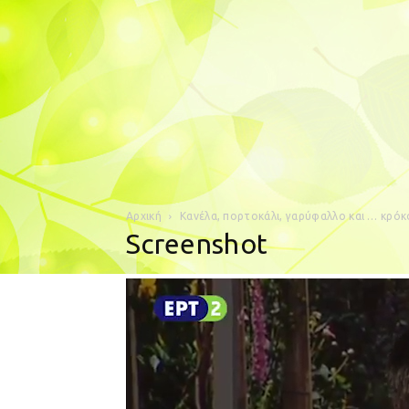
Αρχική
Κανέλα, πορτοκάλι, γαρύφαλλο και … κρόκ
Screenshot