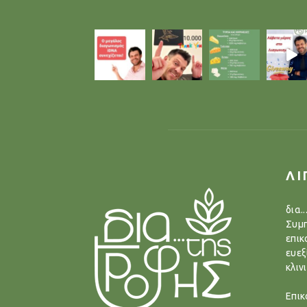
ΛΙ
δια.
Συμπ
επικ
ευεξ
κλιν
Επικ