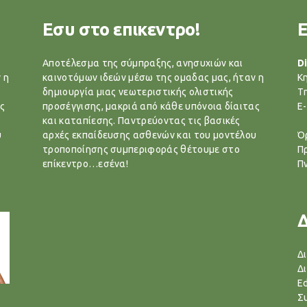
Εσυ στο επικεντρο!
Αποτέλεσμα της σύμπραξης, ανησυχιών και
Di
 η
καινοτόμων ιδεών μέσω της ομαδας μας, ήταν η
Κ
δημιουργία μιας νεωτεριστικής ολιστικής
T
ς
προσέγγισης, μακριά από κάθε υπόνοια δίαιτας
E-
και καταπίεσης. Παντρεύοντας τις βασικές
υ
αρχές εκπαίδευσης ασθενών και του μοντέλου
Ό
τροποποίησης συμπεριφοράς θέτουμε στο
Π
επίκεντρο…εσένα!
Π
Δ
Δ
Ed
Σ