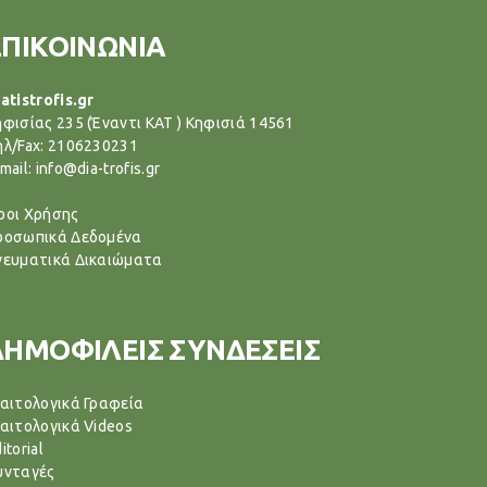
ΕΠΙΚΟΙΝΩΝΙΑ
atistrofis.gr
ηφισίας 235 (Έναντι ΚΑΤ ) Κηφισιά 14561
ηλ/Fax: 2106230231
mail: info@dia-trofis.gr
ροι Χρήσης
ροσωπικά Δεδομένα
νευματικά Δικαιώματα
ΔΗΜΟΦΙΛΕΙΣ ΣΥΝΔΕΣΕΙΣ
ιαιτολογικά Γραφεία
ιαιτολογικά Videos
itorial
υνταγές