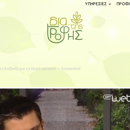
ΥΠΗΡΕΣΙΕΣ
ΠΡΟΦΙ
diatistrofis.gr
ος Κοζάνης για τα Χριστούγεννα!
Screenshot