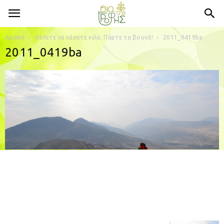
Αρχική
Θέλετε να χάσετε κιλά; Πάρτε τα βουνά!
2011_0419ba
2011_0419ba