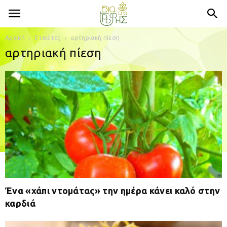
Αρχική
Ετικέτες
αρτηριακή πίεση
αρτηριακή πίεση
Ένα «χάπι ντομάτας» την ημέρα κάνει καλό στην
καρδιά