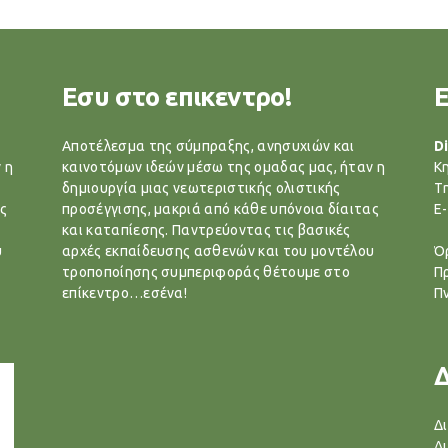
Εσυ στο επικεντρο!
Αποτέλεσμα της σύμπραξης, ανησυχιών και
Di
 η
καινοτόμων ιδεών μέσω της ομαδας μας, ήταν η
Κ
δημιουργία μιας νεωτεριστικής ολιστικής
T
ς
προσέγγισης, μακριά από κάθε υπόνοια δίαιτας
E-
και καταπίεσης. Παντρεύοντας τις βασικές
υ
αρχές εκπαίδευσης ασθενών και του μοντέλου
Ό
τροποποίησης συμπεριφοράς θέτουμε στο
Π
επίκεντρο…εσένα!
Π
Δ
Δ