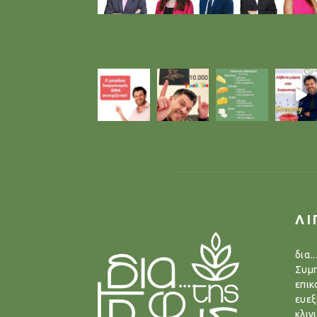
ΛΙ
δια.
Συμπ
επικ
ευεξ
κλιν