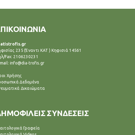
ΕΠΙΚΟΙΝΩΝΙΑ
atistrofis.gr
ηφισίας 235 (Έναντι ΚΑΤ ) Κηφισιά 14561
ηλ/Fax: 2106230231
mail: info@dia-trofis.gr
ροι Χρήσης
ροσωπικά Δεδομένα
νευματικά Δικαιώματα
ΔΗΜΟΦΙΛΕΙΣ ΣΥΝΔΕΣΕΙΣ
ιαιτολογικά Γραφεία
ιαιτολογικά Videos