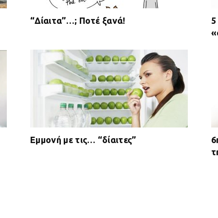
“Δίαιτα”…; Ποτέ ξανά!
5
«
Εμμονή με τις… “δίαιτες”
6
τ