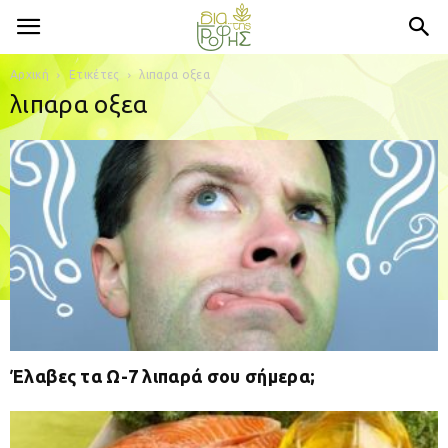
Αρχική
Ετικέτες
λιπαρα οξεα
λιπαρα οξεα
Έλαβες τα Ω-7 λιπαρά σου σήμερα;