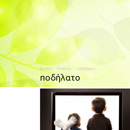
Αρχική
Ετικέτες
ποδήλατο
ποδήλατο