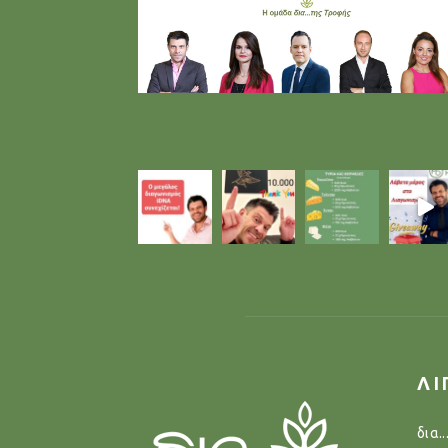
ΛΙ
δια.