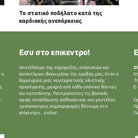
Το στατικό ποδήλατο κατά της
καρδιακής ανεπάρκειας
Εσυ στο επικεντρο!
Αποτέλεσμα της σύμπραξης, ανησυχιών και
Di
 η
καινοτόμων ιδεών μέσω της ομαδας μας, ήταν η
Κ
δημιουργία μιας νεωτεριστικής ολιστικής
T
ς
προσέγγισης, μακριά από κάθε υπόνοια δίαιτας
E-
και καταπίεσης. Παντρεύοντας τις βασικές
υ
αρχές εκπαίδευσης ασθενών και του μοντέλου
Ό
τροποποίησης συμπεριφοράς θέτουμε στο
Π
επίκεντρο…εσένα!
Π