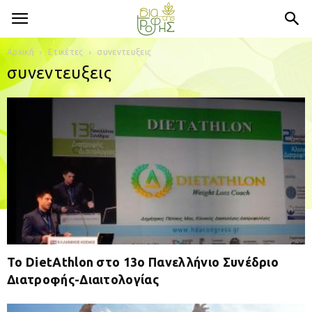
Αρχική
Ετικέτες
συνεντευξεις
συνεντευξεις
Το DietAthlon στο 13ο Πανελλήνιο Συνέδριο
Διατροφής-Διαιτολογίας