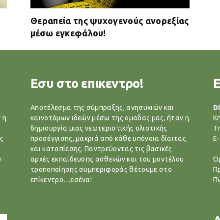
Θεραπεία της ψυχογενούς ανορεξίας
μέσω εγκεφάλου!
Εσυ στο επικεντρο!
Αποτέλεσμα της σύμπραξης, ανησυχιών και
Di
 η
καινοτόμων ιδεών μέσω της ομαδας μας, ήταν η
Κ
δημιουργία μιας νεωτεριστικής ολιστικής
T
ς
προσέγγισης, μακριά από κάθε υπόνοια δίαιτας
E-
και καταπίεσης. Παντρεύοντας τις βασικές
υ
αρχές εκπαίδευσης ασθενών και του μοντέλου
Ό
τροποποίησης συμπεριφοράς θέτουμε στο
Π
επίκεντρο…εσένα!
Π