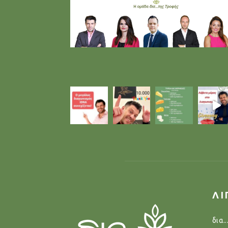
ΛΙ
δια.