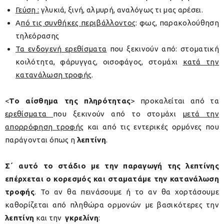
Γεύση :
γλυκιά, ξινή, αλμυρή, αναλόγως τι μας αρέσει.
Α
πό τις συνθήκες περιβάλλοντος
: φως, παρακολούθηση
τηλεόρασης
Τα ενδογενή ερεθίσματα
που ξεκινούν από: στοματική
κοιλότητα, φάρυγγας, οισοφάγος, στομάχι
κατά την
κατανάλωση τροφής
.
<
Το αίσθημα της πληρότητας
> προκαλείται
από τα
ερεθίσματα
που ξεκινούν από το στομάχι
μετά την
απορρόφηση τροφής
και από τις εντερικές ορμόνες που
παράγονται όπως η
λεπτίνη
.
Σ΄ αυτό το στάδιο με την παραγωγή της λεπτίνης
επέρχεται ο
κορεσμός
και σταματάμε την κατανάλωση
τροφής
. Το αν θα πεινάσουμε ή το αν θα χορτάσουμε
καθορίζεται από πληθώρα ορμονών με βασικότερες την
λεπτίνη
και την
γκρελίνη
: