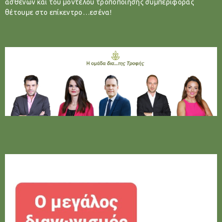
ασθενών και του μοντέλου τροποποίησης συμπεριφοράς
θέτουμε στο επίκεντρο…εσένα!