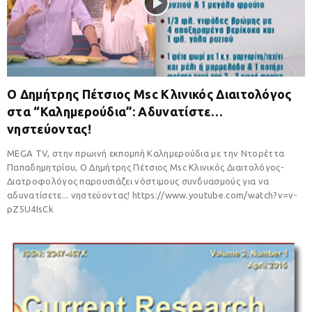
Ο Δημήτρης Πέτσιος Msc Κλινικός Διαιτολόγος
στα “Καλημερούδια”: Αδυνατίστε…
νηστεύοντας!
MEGA TV, στην πρωινή εκπομπή Καλημερούδια με την Ντορέττα
Παπαδημητρίου, Ο Δημήτρης Πέτσιος Msc Κλινικός Διαιτολόγος-
Διατροφολόγος παρουσιάζει νόστιμους συνδυασμούς για να
αδυνατίσετε... νηστεύοντας! https://www.youtube.com/watch?v=v-
pZ5U4IsCk