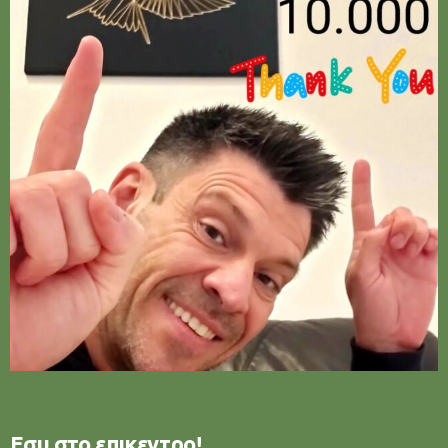
Εσυ στο επικεντρο!