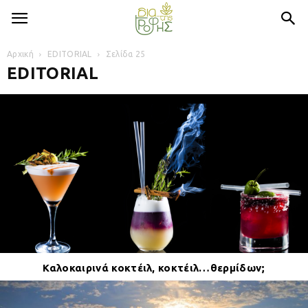
Αρχική
EDITORIAL
Σελίδα 25
EDITORIAL
Καλοκαιρινά κοκτέιλ, κοκτέιλ…θερμίδων;