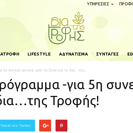
ΥΠΗΡΕΣΙΕΣ
ΠΡΟΦΙ
ΔΙΑΤΡΟΦΗ
LIFESTYLE
ΑΔΥΝΑΤΙΣΜΑ
ΣΥΝΤΑΓΕΣ
ED
diatistrofis.gr
 5η συνεχή χρονιά- από τη Dole και τη δια…της...
ρόγραμμα -για 5η συν
 δια…της Τροφής!
 Tweet στο Twitter