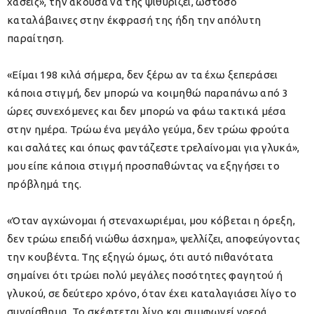
χάσεις
», την άκουσα να της ψιθυρίζει, ωστόσο
καταλάβαινες στην έκφρασή της ήδη την απόλυτη
παραίτηση.
«
Είμαι 198 κιλά σήμερα, δεν ξέρω αν τα έχω ξεπεράσει
κάποια στιγμή, δεν μπορώ να κοιμηθώ παραπάνω από 3
ώρες συνεχόμενες και δεν μπορώ να φάω τακτικά μέσα
στην ημέρα. Τρώω ένα μεγάλο γεύμα, δεν τρώω φρούτα
και σαλάτες και όπως φαντάζεστε τρελαίνομαι για γλυκά
»,
μου είπε κάποια στιγμή προσπαθώντας να εξηγήσει το
πρόβλημά της.
«
Όταν αγχώνομαι ή στεναχωριέμαι, μου κόβεται η όρεξη,
δεν τρώω επειδή νιώθω άσχημα
», ψελλίζει, αποφεύγοντας
την κουβέντα. Της εξηγώ όμως, ότι αυτό πιθανότατα
σημαίνει ότι τρώει πολύ μεγάλες ποσότητες φαγητού ή
γλυκού, σε δεύτερο χρόνο, όταν έχει καταλαγιάσει λίγο το
συναίσθημα. Το σκέφτεται λίγο και συμφωνεί νοερά.