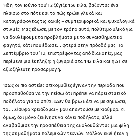
Ήδη, τον Ιούνιο του’12 ζύγιζε 156 κιλά, βάζοντας ένα
πλαίσιο στο πότε και το πώς τρώει γλυκά και
καταγράφοντας τις κακές – συμπεριφορικά και ψυχολογικά
στιγμές. Μας έδωσε, με τον τρόπο αυτό, πολύτιμο υλικό για
να δουλέψουμε τα προβλήματα με το συναισθηματικό
φαγητό, κάτι που έδωσε… φτερά στην πρόοδό μας. Το
Σεπτέμβριο του ‘12, επιστρέφοντας από διακοπές, μας
περίμενε μια έκπληξη: η ζυγαριά στα 142 κιλά και η ΔΓ σε
αξιοζήλευτη προσαρμογή.
Ίσως οι πιο αστείες στιχομυθίες έγιναν την περίοδο που
προσπαθούσα να την πείσω ότι πρέπει να πάρει στατικό
ποδήλατο για το σπίτι. «
Δεν θα βρω κάτι να με σηκώσει,
το… Σίσυφο χρειάζομαι
», μου απαντούσε με χιούμορ. Κι
όμως, όχι μόνο ξεκίνησε να κάνει ποδήλατο, αλλά
αναβάθμισε την προσπάθεια της ακολουθώντας μια φίλη
της σε μαθήματα πολεμικών τεχνών. Μάλλον εκεί ήταν η