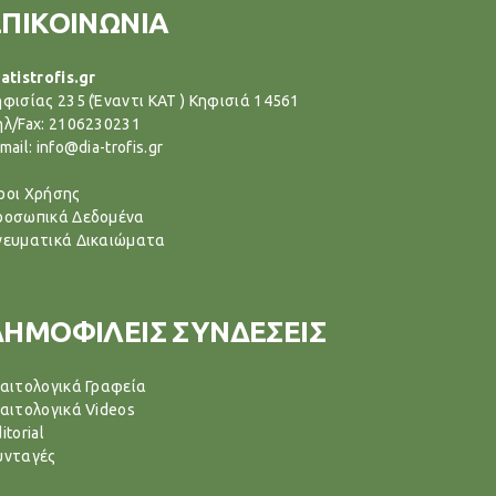
ΕΠΙΚΟΙΝΩΝΙΑ
atistrofis.gr
ηφισίας 235 (Έναντι ΚΑΤ ) Κηφισιά 14561
ηλ/Fax: 2106230231
mail: info@dia-trofis.gr
ροι Χρήσης
ροσωπικά Δεδομένα
νευματικά Δικαιώματα
ΔΗΜΟΦΙΛΕΙΣ ΣΥΝΔΕΣΕΙΣ
ιαιτολογικά Γραφεία
ιαιτολογικά Videos
itorial
υνταγές