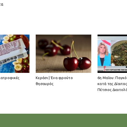
τα
διατροφικές
Κεράσι | Ένα φρούτο
6η Μαΐου: Παγκ
θησαυρός
κατά της Δίαιτα
Πέτσιος Διαιτολ