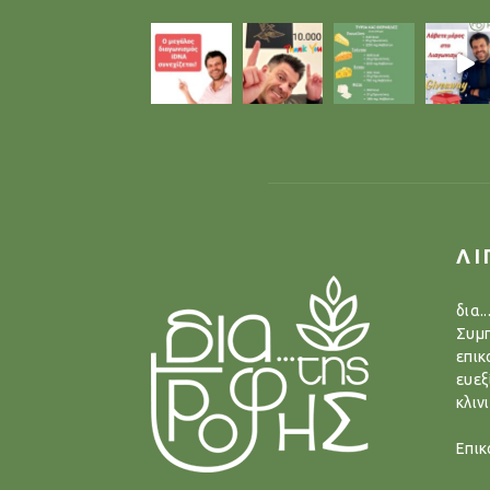
ΛΙ
δια.
Συμπ
επικ
ευεξ
κλιν
Επικ