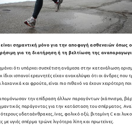
ν είναι σημαντική μόνο για την αποφυγή ασθενειών όπως ο
 χρήσιμη για τη διατήρηση ή τη βελτίωση της αναπαραγωγι
ισημάνει ότι υπάρχει συσχέτιση ανάμεσα στην κατανάλωση ορι
ι ίδιοι ισπανοί ερευνητές είχαν ανακαλύψει ότι οι άνδρες πο
 λαχανικά και φρούτα, είναι πιο πιθανό να έχουν χειρότερη π
ύ απομόνωσαν την επίδραση άλλων παραγόντων (κάπνισμα, βάρο
ημαντικός παράγοντας για την κατάσταση του σπέρματος. Ανα
ότερους υδαταάνθρακες, ίνες, φολικό οξύ, βιταμίνη C και λυκο
ς με υγιές σπέρμα τρώνε λιγότερα λίπη και πρωτεϊνες.