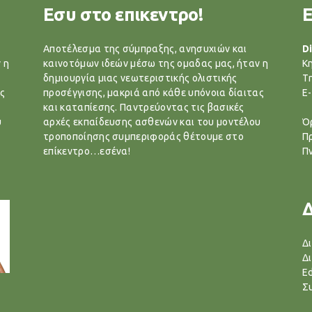
Εσυ στο επικεντρο!
Αποτέλεσμα της σύμπραξης, ανησυχιών και
Di
 η
καινοτόμων ιδεών μέσω της ομαδας μας, ήταν η
Κ
δημιουργία μιας νεωτεριστικής ολιστικής
T
ς
προσέγγισης, μακριά από κάθε υπόνοια δίαιτας
E-
και καταπίεσης. Παντρεύοντας τις βασικές
υ
αρχές εκπαίδευσης ασθενών και του μοντέλου
Ό
τροποποίησης συμπεριφοράς θέτουμε στο
Π
επίκεντρο…εσένα!
Π
Δ
Δ
Ed
Σ