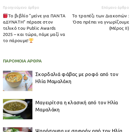
Προηγούμενο άρθρο
Επόμενο άρθρο
Το βιβλίο “μείνε για ΠΑΝΤΑ
Το τραπέζι των Διακοπών :
αΔΥΝΑΤΗ” πέρασε στον
Όσα πρέπει να γνωρίζουμε
τελικό του Public Awards
(Μέρος IΙ)
2025 – και τώρα, πάμε μαζί να
το πάρουμε!
ΠΑΡΟΜΟΙΑ ΑΡΘΡΑ
Σκορδαλιά φάβας με ροφό από τον
Ηλία Μαμαλάκη
Μαγειρίτσα η κλασική από τον Ηλία
Μαμαλάκη
Ψαρόσουπα με σαφράν από τον Ηλία