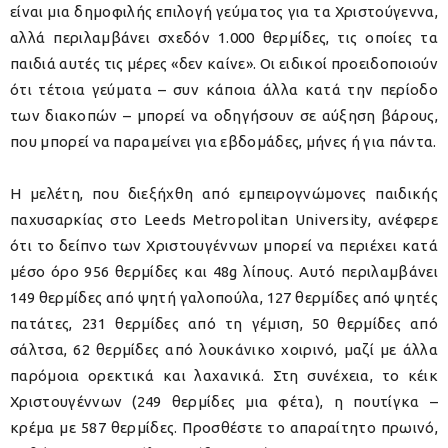
είναι μια δημοφιλής επιλογή γεύματος για τα Χριστούγεννα,
αλλά περιλαμβάνει σχεδόν 1.000 θερμίδες, τις οποίες τα
παιδιά αυτές τις μέρες «δεν καίνε». Οι ειδικοί προειδοποιούν
ότι τέτοια γεύματα – συν κάποια άλλα κατά την περίοδο
των διακοπών – μπορεί να οδηγήσουν σε αύξηση βάρους,
που μπορεί να παραμείνει για εβδομάδες, μήνες ή για πάντα.
Η μελέτη, που διεξήχθη από εμπειρογνώμονες παιδικής
παχυσαρκίας στο Leeds Metropolitan University, ανέφερε
ότι το δείπνο των Χριστουγέννων μπορεί να περιέχει κατά
μέσο όρο 956 θερμίδες και 48g λίπους. Αυτό περιλαμβάνει
149 θερμίδες από ψητή γαλοπούλα, 127 θερμίδες από ψητές
πατάτες, 231 θερμίδες από τη γέμιση, 50 θερμίδες από
σάλτσα, 62 θερμίδες από λουκάνικο χοιρινό, μαζί με άλλα
παρόμοια ορεκτικά και λαχανικά. Στη συνέχεια, το κέικ
Χριστουγέννων (249 θερμίδες μια φέτα), η πουτίγκα –
κρέμα με 587 θερμίδες. Προσθέστε το απαραίτητο πρωινό,