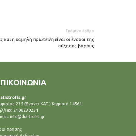
Επόμενο άρθρο
ς και η χαμηλή πρωτεΐνη είναι οι ένοχοι της
αύξησης βάρους
ΕΠΙΚΟΙΝΩΝΙΑ
atistrofis.gr
ηφισίας 235 (Έναντι ΚΑΤ ) Κηφισιά 14561
ηλ/Fax: 2106230231
mail: info@dia-trofis.gr
ροι Χρήσης
ροσωπικά Δεδομένα