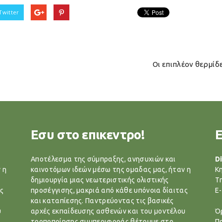
Twitter
Οι επιπλέον θερμίδε
Εσυ στο επικεντρο!
Αποτέλεσμα της σύμπραξης, ανησυχιών και
Di
 η
καινοτόμων ιδεών μέσω της ομαδας μας, ήταν η
Κ
δημιουργία μιας νεωτεριστικής ολιστικής
T
ς
προσέγγισης, μακριά από κάθε υπόνοια δίαιτας
E-
και καταπίεσης. Παντρεύοντας τις βασικές
υ
αρχές εκπαίδευσης ασθενών και του μοντέλου
Ό
τροποποίησης συμπεριφοράς θέτουμε στο
Π