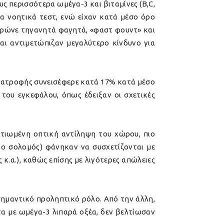
υς περισσότερα ωμέγα-3 και βιταμίνες (B,C,
α νοητικά τεστ, ενώ είχαν κατά μέσο όρο
 τρώνε τηγανητά φαγητά, «φαστ φουντ» και
 και αντιμετώπιζαν μεγαλύτερο κίνδυνο για
 διατροφής συνεισέφερε κατά 17% κατά μέσο
του εγκεφάλου, όπως έδειξαν οι σχετικές
λτιωμένη οπτική αντίληψη του χώρου, πιο
 ο σολομός) φάνηκαν να συσχετίζονται με
κ.α.), καθώς επίσης με λιγότερες απώλειες
 σημαντικό προληπτικό ρόλο. Από την άλλη,
α με ωμέγα-3 λιπαρά οξέα, δεν βελτίωσαν