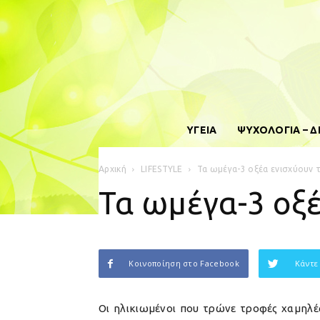
ΥΓΕΙΑ
ΨΥΧΟΛΟΓΙΑ – 
Αρχική
LIFESTYLE
Τα ωμέγα-3 οξέα ενισχύουν 
Τα ωμέγα-3 οξ
Κοινοποίηση στο Facebook
Κάντε
Οι ηλικιωμένοι που τρώνε τροφές χαμηλές