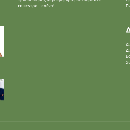
επίκεντρο…εσένα!
Π
Δ
Δ
Ed
Σ