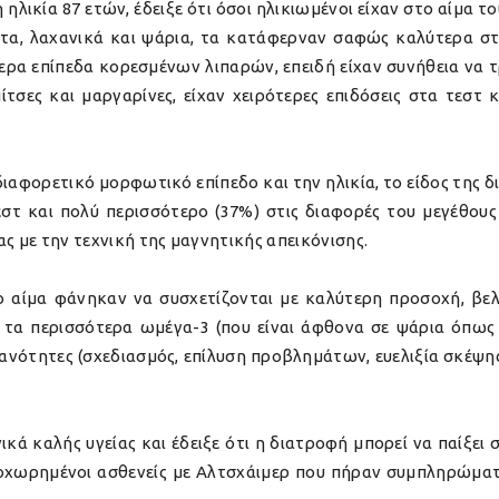
ηλικία 87 ετών, έδειξε ότι όσοι ηλικιωμένοι είχαν στο αίμα το
ύτα, λαχανικά και ψάρια, τα κατάφερναν σαφώς καλύτερα στ
ερα επίπεδα κορεσμένων λιπαρών, επειδή είχαν συνήθεια να
ίτσες και μαργαρίνες, είχαν χειρότερες επιδόσεις στα τεστ
 διαφορετικό μορφωτικό επίπεδο και την ηλικία, το είδος της
στ και πολύ περισσότερο (37%) στις διαφορές του μεγέθους 
ς με την τεχνική της μαγνητικής απεικόνισης.
στο αίμα φάνηκαν να συσχετίζονται με καλύτερη προσοχή, βε
νώ τα περισσότερα ωμέγα-3 (που είναι άφθονα σε ψάρια όπως
κανότητες (σχεδιασμός, επίλυση προβλημάτων, ευελιξία σκέψης 
κά καλής υγείας και έδειξε ότι η διατροφή μπορεί να παίξει
προχωρημένοι ασθενείς με Αλτσχάιμερ που πήραν συμπληρώματ