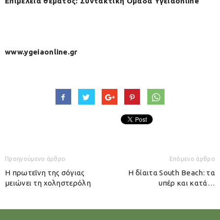
Επιμέλεια θέματος: Συντακτική Ομάδα Υγείαonline
www.ygeiaonline.gr
Προηγούμενο άρθρο
Επόμενο άρθρο
Η πρωτεΐνη της σόγιας
H δίαιτα South Beach: τα
μειώνει τη χοληστερόλη
υπέρ και κατά…