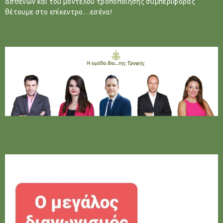
ασθενών και του μοντέλου τροποποίησης συμπεριφοράς
θέτουμε στο επίκεντρο…εσένα!