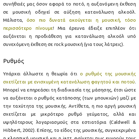
συνήθειές μας όσον αφορά το ποτό, η αυξανόμενη έκθεση
σε μουσική οδηγεί σε αύξηση κατανάλωση αλκοόλ.
Μάλιστα,
όσο πιο δυνατά ακούγεται η μουσική, τόσο
περισσότερο πίνουμε
! Μια έρευνα έδειξε επιπλέον ότι
αυξάνεται η προδιάθεση για κατανάλωση αλκοόλ υπό
συνεχόμενη έκθεση σε rock μουσική (για τους λάτρεις).
Ρυθμός
Υπάρχει άλλωστε η θεωρία ότι
ο ρυθμός της μουσικής
σχετίζεται με ενισχυμένη κατανάλωση φαγητού και ποτού
.
Μπορεί να επηρεάσει τη διαδικασία της μάσησης, έτσι ώστε
να αυξάνεται ο ρυθμός κατάποσης (των μπουκιών) μαζί με
την ταχύτητα της μουσικής. Αντίθετα, η πιο αργή μουσική
σχετίζεται με μικρότερο ρυθμό γεύματος, αλλά και
υψηλότερους λογαριασμούς στα εστιατόρια (Caldwell &
Hibbert, 2002). Επίσης, το είδος της μουσικής, συγκεκριμένα
η κλασσική μουσική και η jazz, φαίνεται πως ευνοούν τους