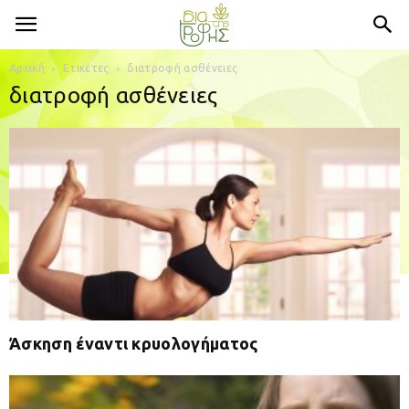
Αρχική
Ετικέτες
διατροφή ασθένειες
διατροφή ασθένειες
Άσκηση έναντι κρυολογήματος