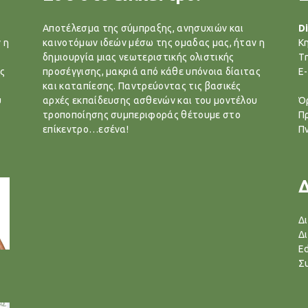
Αποτέλεσμα της σύμπραξης, ανησυχιών και
Di
 η
καινοτόμων ιδεών μέσω της ομαδας μας, ήταν η
Κ
δημιουργία μιας νεωτεριστικής ολιστικής
T
ς
προσέγγισης, μακριά από κάθε υπόνοια δίαιτας
E-
και καταπίεσης. Παντρεύοντας τις βασικές
υ
αρχές εκπαίδευσης ασθενών και του μοντέλου
Ό
τροποποίησης συμπεριφοράς θέτουμε στο
Π
επίκεντρο…εσένα!
Π
Δ
Δ
Ed
Σ