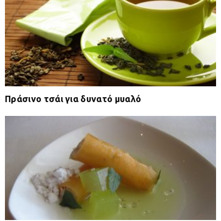
Πράσινο τσάι για δυνατό μυαλό