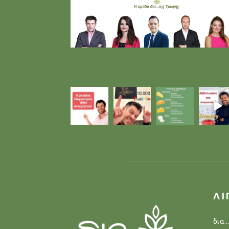
ΛΙ
δια.