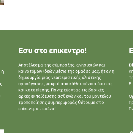
Εσυ στο επικεντρο!
Αποτέλεσμα της σύμπραξης, ανησυχιών και
Di
 η
καινοτόμων ιδεών μέσω της ομαδας μας, ήταν η
Κ
δημιουργία μιας νεωτεριστικής ολιστικής
T
ς
προσέγγισης, μακριά από κάθε υπόνοια δίαιτας
E-
και καταπίεσης. Παντρεύοντας τις βασικές
υ
αρχές εκπαίδευσης ασθενών και του μοντέλου
Ό
τροποποίησης συμπεριφοράς θέτουμε στο
Π
επίκεντρο…εσένα!
Π