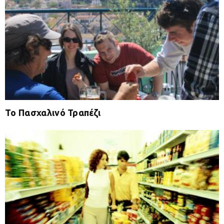
Το Πασχαλινό Τραπέζι