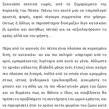
ξεκινούσε σχετικά νωρίς, από τα ξημερώματα της
Κυριακής του Πάσχα. Πιάνω τον εαυτό μου να τσιμπολογεί
αρκετές φορές, αφού σίγουρα συμμετείχα στο ψήσιμο.
Ούτως ή άλλως οι περισσότεροι δοκίμαζαν λίγο κατσικάκι
(ή αρνάκι και συνήθως πέτσα) για να «αξιολογήσουν» το
κρέας αλλά και τον ψήστη…
Πέρα από το γεγονός ότι πέτσα είναι πλούσια σε κορεσμένα
λίπη, το κατσικάκι -αν και πιο σκληρό- υπερτερεί από το
αρνί, εμπεριέχοντας λιγότερα από αυτά εν γένει. Άλλωστε
το αρνάκι γάλακτος (δηλαδή μέχρι ενός έτους) είναι ακόμα
πιο πλούσιο σε λιπαρά, πολλά από τα οποία είναι κρυμμένα
στους ιστούς (ενδομυικά τριγλυκερίδια). Δοκιμάστε το
μπούτι και τη σέλα ως τα πιο «διαιτητικά» μέρη του ζώου
και να θυμάστε πως αν θέλετε ο ίδιος να σουβλίσετε θα
πρέπει να προβλέψετε τη συντήρηση του ωμού κρέατος και
να περιορίσετε έτσι το χρόνο εκτός ψυγείου του ζώου κατά