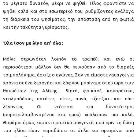
το μέγιστο δυνατόν, μέχρι να ψηθεί. Τέλος φροντίστε να
ψηθεί καλά και στο εσωτερικό του, ρυθμίζοντας ανάλογα
τη διάρκεια του ψησίματος, την απόσταση από τη φωτιά
και την ταχύτητα γυρίσματος.
Όλα ίσον με λίγο απ’ όλα;
Μόλις στρωνόταν λοιπόν το τραπέζι και ενώ οι
περισσότεροι μάλλον δεν θα πεινούσαν από το διαρκές
τσιμπολόγημα, άρχιζε ο αγώνας. Σαν να είμαστε ναυαγοί για
χρόνια σε ένα ξερονήσι και ξάφνου μπαίναμε στη χώρα των
θαυμάτων της Αλίκης… Ψητά, φρικασέ, κοκορέτσια,
ντολμαδάκια, πατάτες, πίτες, αυγά, τζατζίκι…και πάει
λέγοντας. Οι νεότεροι και δυνατότεροι
(συμπεριλαμβανομένου και εμού) «πάλευαν» πιο καλά.
Θυμάμαι όμως χαρακτηριστικά συγγενείς που πριν τη δύση
του ηλίου είχαν παραδώσει τα όπλα και ορισμένοι από