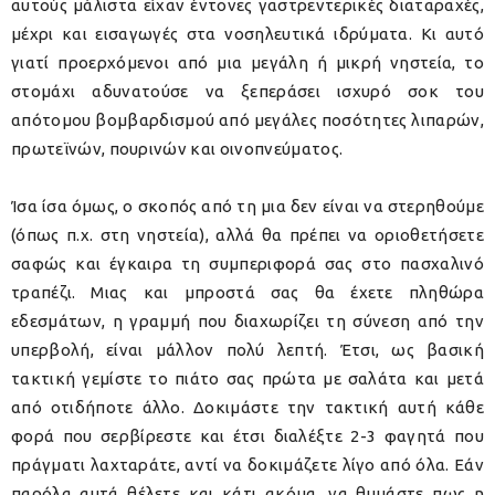
αυτούς μάλιστα είχαν έντονες γαστρεντερικές διαταραχές,
μέχρι και εισαγωγές στα νοσηλευτικά ιδρύματα. Κι αυτό
γιατί προερχόμενοι από μια μεγάλη ή μικρή νηστεία, το
στομάχι αδυνατούσε να ξεπεράσει ισχυρό σοκ του
απότομου βομβαρδισμού από μεγάλες ποσότητες λιπαρών,
πρωτεϊνών, πουρινών και οινοπνεύματος.
Ίσα ίσα όμως, ο σκοπός από τη μια δεν είναι να στερηθούμε
(όπως π.χ. στη νηστεία), αλλά θα πρέπει να οριοθετήσετε
σαφώς και έγκαιρα τη συμπεριφορά σας στο πασχαλινό
τραπέζι. Μιας και μπροστά σας θα έχετε πληθώρα
εδεσμάτων, η γραμμή που διαχωρίζει τη σύνεση από την
υπερβολή, είναι μάλλον πολύ λεπτή. Έτσι, ως βασική
τακτική γεμίστε το πιάτο σας πρώτα με σαλάτα και μετά
από οτιδήποτε άλλο. Δοκιμάστε την τακτική αυτή κάθε
φορά που σερβίρεστε και έτσι διαλέξτε 2-3 φαγητά που
πράγματι λαχταράτε, αντί να δοκιμάζετε λίγο από όλα. Εάν
παρόλα αυτά θέλετε και κάτι ακόμα, να θυμάστε πως η