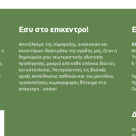
Εσυ στο επικεντρο!
Αποτέλεσμα της σύμπραξης, ανησυχιών και
Di
 η
καινοτόμων ιδεών μέσω της ομαδας μας, ήταν η
Κ
δημιουργία μιας νεωτεριστικής ολιστικής
T
ς
προσέγγισης, μακριά από κάθε υπόνοια δίαιτας
E-
και καταπίεσης. Παντρεύοντας τις βασικές
υ
αρχές εκπαίδευσης ασθενών και του μοντέλου
Ό
τροποποίησης συμπεριφοράς θέτουμε στο
Π
επίκεντρο…εσένα!
Π
Δ
Δ