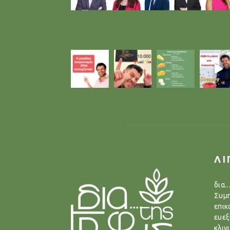
ΛΙ
δια.
Συμπ
επικ
ευεξ
κλιν