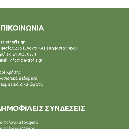
ΕΠΙΚΟΙΝΩΝΙΑ
atistrofis.gr
ηφισίας 235 (Έναντι ΚΑΤ ) Κηφισιά 14561
ηλ/Fax: 2106230231
mail: info@dia-trofis.gr
ροι Χρήσης
ροσωπικά Δεδομένα
νευματικά Δικαιώματα
ΔΗΜΟΦΙΛΕΙΣ ΣΥΝΔΕΣΕΙΣ
ιαιτολογικά Γραφεία
ιαιτολογικά Videos