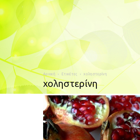
Αρχική
Ετικέτες
χοληστερίνη
χοληστερίνη