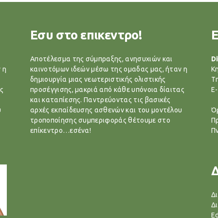
Εσυ στο επικεντρο!
Αποτέλεσμα της σύμπραξης, ανησυχιών και
Di
 η
καινοτόμων ιδεών μέσω της ομαδας μας, ήταν η
Κ
δημιουργία μιας νεωτεριστικής ολιστικής
T
ς
προσέγγισης, μακριά από κάθε υπόνοια δίαιτας
E-
και καταπίεσης. Παντρεύοντας τις βασικές
υ
αρχές εκπαίδευσης ασθενών και του μοντέλου
Ό
τροποποίησης συμπεριφοράς θέτουμε στο
Π
επίκεντρο…εσένα!
Π
Δ
Δ
Ed