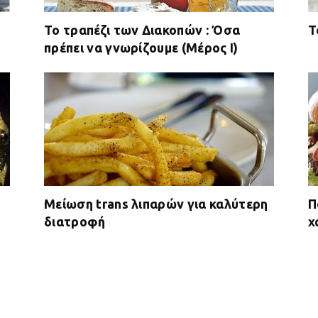
Το τραπέζι των Διακοπών : Όσα
Τ
πρέπει να γνωρίζουμε (Μέρος I)
Μείωση trans λιπαρών για καλύτερη
Π
διατροφή
χ