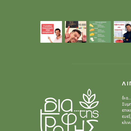
ΛΙ
δια.
Συμπ
επικ
ευεξ
κλιν