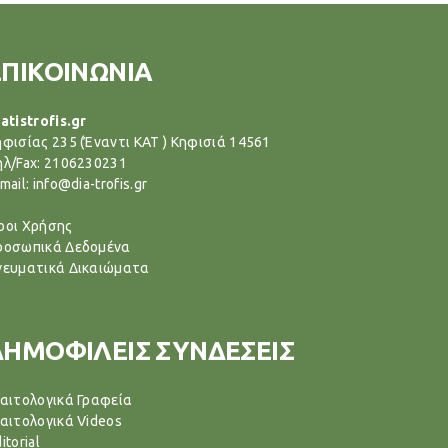
ΕΠΙΚΟΙΝΩΝΙΑ
atistrofis.gr
ηφισίας 235 (Έναντι ΚΑΤ ) Κηφισιά 14561
ηλ/Fax: 2106230231
mail: info@dia-trofis.gr
ροι Χρήσης
ροσωπικά Δεδομένα
νευματικά Δικαιώματα
ΔΗΜΟΦΙΛΕΙΣ ΣΥΝΔΕΣΕΙΣ
ιαιτολογικά Γραφεία
ιαιτολογικά Videos
itorial