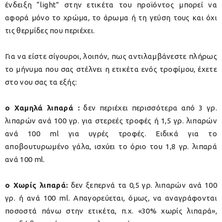
ένδειξη “light” στην ετικέτα του προϊόντος μπορεί να
αφορά μόνο το χρώμα, το άρωμα ή τη γεύση τους και όχι
τις θερμίδες που περιέχει.
Για να είστε σίγουροι, λοιπόν, πως αντιλαμβάνεστε πλήρως
το μήνυμα που σας στέλνει η ετικέτα ενός τροφίμου, έχετε
στο νου σας τα εξής:
o Χαμηλά λιπαρά :
δεν περιέχει περισσότερα από 3 γρ.
λιπαρών ανά 100 γρ. για στερεές τροφές ή 1,5 γρ. λιπαρών
ανά 100 ml για υγρές τροφές. Ειδικά για το
αποβουτυρωμένο γάλα, ισχύει το όριο του 1,8 γρ. λιπαρά
ανά 100 ml.
o Χωρίς λιπαρά:
δεν ξεπερνά τα 0,5 γρ. λιπαρών ανά 100
γρ. ή ανά 100 ml. Απαγορεύεται, όμως, να αναγράφονται
ποσοστά πάνω στην ετικέτα, π.χ. «30% χωρίς λιπαρά»,