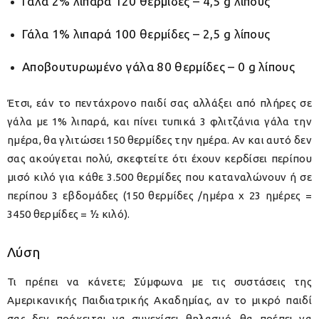
Γάλα 2% λιπαρά 120 θερμίδες – 4,5 g λίπους
Γάλα 1% λιπαρά 100 θερμίδες – 2,5 g λίπους
Αποβουτυρωμένο γάλα 80 θερμίδες – 0 g λίπους
Έτσι, εάν το πεντάχρονο παιδί σας αλλάξει από πλήρες σε
γάλα με 1% λιπαρά, και πίνει τυπικά 3 φλιτζάνια γάλα την
ημέρα, θα γλιτώσει 150 θερμίδες την ημέρα. Αν και αυτό δεν
σας ακούγεται πολύ, σκεφτείτε ότι έχουν κερδίσει περίπου
μισό κιλό για κάθε 3.500 θερμίδες που καταναλώνουν ή σε
περίπου 3 εβδομάδες (150 θερμίδες /ημέρα x 23 ημέρες =
3450 θερμίδες = ½ κιλό).
Λύση
Τι πρέπει να κάνετε; Σύμφωνα με τις συστάσεις της
Αμερικανικής Παιδιατρικής Ακαδημίας, αν το μικρό παιδί
σας δεν πρόκειται να συνεχίσει θηλασμό, θα πρέπει να