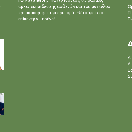
και καταπίεσης. Παντρεύοντας τις βασικές
υ
αρχές εκπαίδευσης ασθενών και του μοντέλου
Ό
τροποποίησης συμπεριφοράς θέτουμε στο
Π
επίκεντρο…εσένα!
Π
Δ
Δ
Ed
Σ