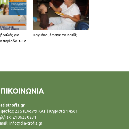
βουλές για
Γιαγιάκα, έφαγε το παιδί;
ν περίοδο των
ΕΠΙΚΟΙΝΩΝΙΑ
atistrofis.gr
ηφισίας 235 (Έναντι ΚΑΤ ) Κηφισιά 14561
ηλ/Fax: 2106230231
mail: info@dia-trofis.gr