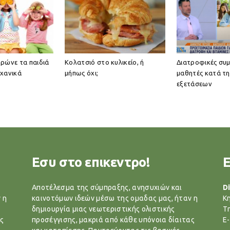
 τρώνε τα παιδιά
Κολατσιό στο κυλικείο, ή
Διατροφικές συμ
χανικά
μήπως όχι;
μαθητές κατά τη
εξετάσεων
Εσυ στο επικεντρο!
Αποτέλεσμα της σύμπραξης, ανησυχιών και
Di
 η
καινοτόμων ιδεών μέσω της ομαδας μας, ήταν η
Κ
δημιουργία μιας νεωτεριστικής ολιστικής
T
ς
προσέγγισης, μακριά από κάθε υπόνοια δίαιτας
E-