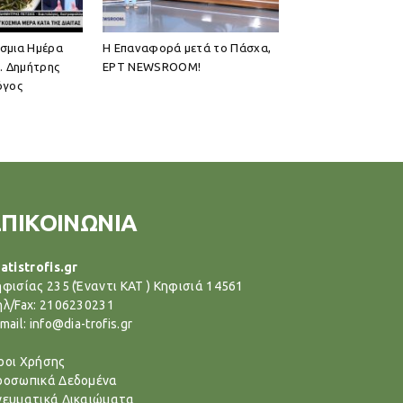
όσμια Ημέρα
Η Επαναφορά μετά το Πάσχα,
ς. Δημήτρης
ΕΡΤ NEWSROOM!
όγος
ΕΠΙΚΟΙΝΩΝΙΑ
atistrofis.gr
ηφισίας 235 (Έναντι ΚΑΤ ) Κηφισιά 14561
ηλ/Fax: 2106230231
mail: info@dia-trofis.gr
ροι Χρήσης
ροσωπικά Δεδομένα
νευματικά Δικαιώματα