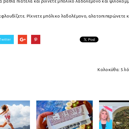
ια βαθιά πιατέλα και ρίχνετε μπόλικο λαδολέμονο και ψιλοκομ
ξεφλουδίζετε. Ρίχνετε μπόλικο λαδολέμονο, αλατοπιπερώνετε κ
Twitter
Κολοκύθα: 5 λό