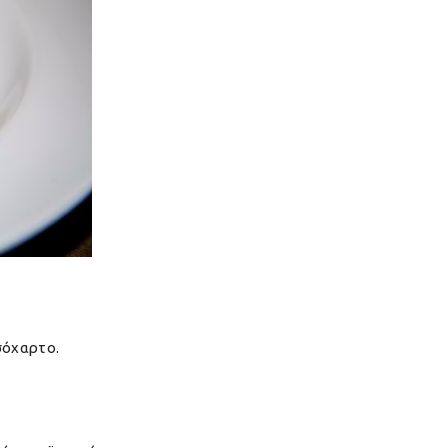
σόχαρτο.