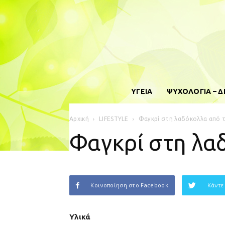
ΥΓΕΙΑ
ΨΥΧΟΛΟΓΙΑ – 
Αρχική
LIFESTYLE
Φαγκρί στη λαδόκολλα από 
Φαγκρί στη λα
Κοινοποίηση στο Facebook
Κάντε
Υλικά