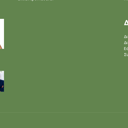
Δ
Δ
Ed
Σ