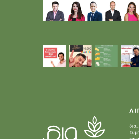
ΛΙ
δια.
Συμπ