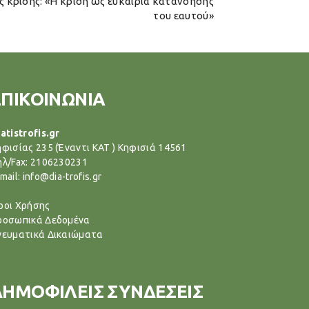
ς κρίσης: «Η κρίση ως ευκαιρία κατανόησης
του εαυτού»
ΕΠΙΚΟΙΝΩΝΙΑ
atistrofis.gr
ηφισίας 235 (Έναντι ΚΑΤ ) Κηφισιά 14561
ηλ/Fax: 2106230231
mail: info@dia-trofis.gr
ροι Χρήσης
ροσωπικά Δεδομένα
νευματικά Δικαιώματα
ΔΗΜΟΦΙΛΕΙΣ ΣΥΝΔΕΣΕΙΣ