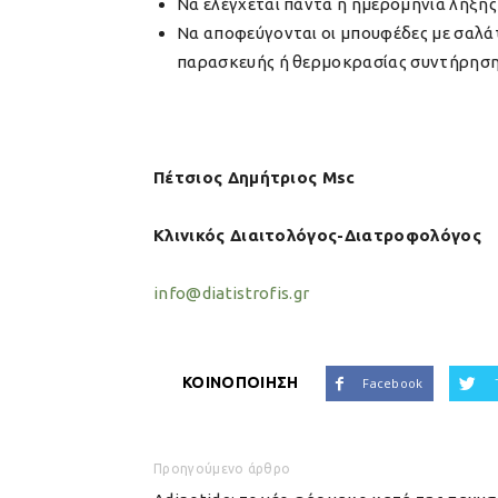
Να ελέγχεται πάντα η ημερομηνία λήξης
Να αποφεύγονται οι μπουφέδες με σαλάτε
παρασκευής ή θερμοκρασίας συντήρησ
Πέτσιος Δημήτριος Msc
Κλινικός Διαιτολόγος-Διατροφολόγος
info@diatistrofis.gr
ΚΟΙΝΟΠΟΙΗΣΗ
Facebook
Προηγούμενο άρθρο