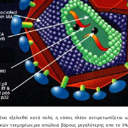
έχει εξελιχθεί κατά πολύ, η νόσος πλέον αντιμετωπίζεται
ικών τεκμηρίων,μια απώλεια βάρους μεγαλύτερης απο το 5% 