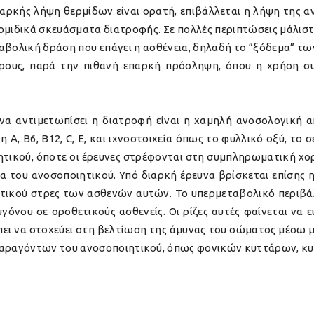
αρκής λήψη θερμίδων είναι ορατή, επιβάλλεται η λήψη της 
ρμιδικά σκευάσματα διατροφής. Σε πολλές περιπτώσεις μάλισ
ταβολική δράση που επάγει η ασθένεια, δηλαδή το “ξόδεμα” τ
ρους, παρά την πιθανή επαρκή πρόσληψη, όπου η χρήση σ
 να αντιμετωπίσει η διατροφή είναι η χαμηλή ανοσολογική 
η Α, Β6, Β12, C, Ε, και ιχνοστοιχεία όπως το φυλλικό οξύ, το
ιητικού, όποτε οι έρευνες στρέφονται στη συμπληρωματική 
α του ανοσοποιητικού. Υπό διαρκή έρευνα βρίσκεται επίση
τικού στρες των ασθενών αυτών. Το υπερμεταβολικό περιβά
νου σε οροθετικούς ασθενείς. Οι ρίζες αυτές φαίνεται να ευ
ει να στοχεύει στη βελτίωση της άμυνας του σώματος μέσω 
ραγόντων του ανοσοποιητικού, όπως φονικών κυττάρων, κυτο