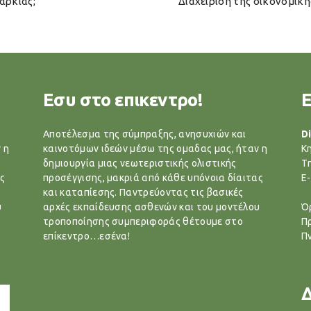
αρκίας;
Διαχείριση της οικονομική
Εσυ στο επικεντρο!
Αποτέλεσμα της σύμπραξης, ανησυχιών και
Di
 η
καινοτόμων ιδεών μέσω της ομαδας μας, ήταν η
Κ
δημιουργία μιας νεωτεριστικής ολιστικής
T
ς
προσέγγισης, μακριά από κάθε υπόνοια δίαιτας
E-
και καταπίεσης. Παντρεύοντας τις βασικές
υ
αρχές εκπαίδευσης ασθενών και του μοντέλου
Ό
τροποποίησης συμπεριφοράς θέτουμε στο
Π
επίκεντρο…εσένα!
Π