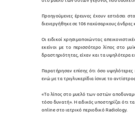
στο μυελό των οστών γεγονός που συσχετί
Προηγούμενες έρευνες έχουν εστιάσει στ
διενεργήθηκε σε 106 παχύσαρκους άνδρες κ
Οι ειδικοί χρησιμοποιώντας απεικονιστικ
εκείνοι με το περισσότερο λίπος στο μυ
δραστηριότητας, είχαν και τα υψηλότερα ε
Παρατήρησαν επίσης ότι όσο υψηλότερες ή
ενώ με τα τριγλυκερίδια ίσχυε το αντίστρο
«Το λίπος στο μυελό των οστών αποδυναμώνε
τόσο δυνατή». Η ειδικός υποστηρίζει ότι 
online στο ιατρικό περιοδικό Radiology.