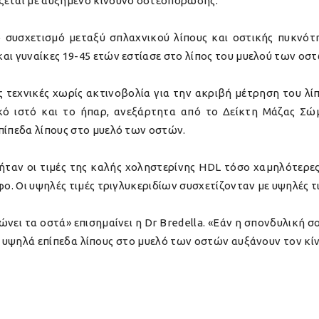
ζεται με αυξημένο κίνδυνο οστεοπόρωσης.
ο συσχετισμό μεταξύ σπλαχνικού λίπους και οστικής πυκνό
αι γυναίκες 19-45 ετών εστίασε στο λίπος του μυελού των οστ
ές τεχνικές χωρίς ακτινοβολία για την ακριβή μέτρηση του λ
ϊκό ιστό και το ήπαρ, ανεξάρτητα από το Δείκτη Μάζας Σώμ
πίπεδα λίπους στο μυελό των οστών.
ταν οι τιμές της καλής χοληστερίνης HDL τόσο χαμηλότερες
φο. Οι υψηλές τιμές τριγλυκεριδίων συσχετίζονταν με υψηλές 
ι τα οστά» επισημαίνει η Dr Bredella. «Εάν η σπονδυλική σου
τα υψηλά επίπεδα λίπους στο μυελό των οστών αυξάνουν τον 