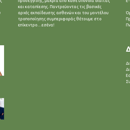
ς
προσέγγισης, μακριά από κάθε υπόνοια δίαιτας
E-
και καταπίεσης. Παντρεύοντας τις βασικές
υ
αρχές εκπαίδευσης ασθενών και του μοντέλου
Ό
τροποποίησης συμπεριφοράς θέτουμε στο
Π
επίκεντρο…εσένα!
Π
Δ
Δ
Ed
Σ