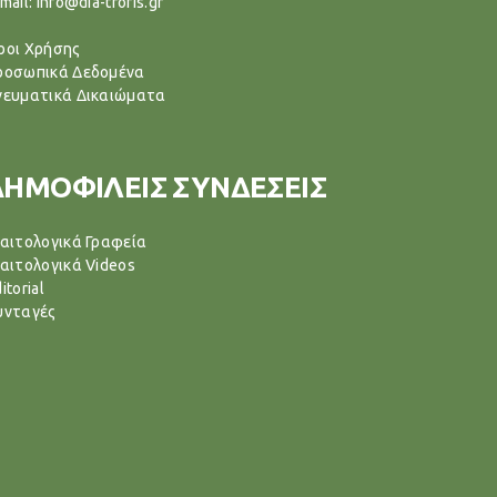
mail: info@dia-trofis.gr
ροι Χρήσης
ροσωπικά Δεδομένα
νευματικά Δικαιώματα
ΔΗΜΟΦΙΛΕΙΣ ΣΥΝΔΕΣΕΙΣ
ιαιτολογικά Γραφεία
ιαιτολογικά Videos
itorial
υνταγές