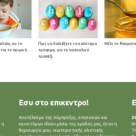
ολεία, αν το
Πως να διαλέξετε τα καλύτερα
Μέλι το θαυματ
είται το πρωινό…
τρόφιμα, για το πασχαλινό
τραπέζι
Εσυ στο επικεντρο!
Αποτέλεσμα της σύμπραξης, ανησυχιών και
Di
 η
καινοτόμων ιδεών μέσω της ομαδας μας, ήταν η
Κ
δημιουργία μιας νεωτεριστικής ολιστικής
T