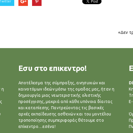
Twitter
«Δεν τ
Εσυ στο επικεντρο!
Αποτέλεσμα της σύμπραξης, ανησυχιών και
Di
 η
καινοτόμων ιδεών μέσω της ομαδας μας, ήταν η
Κ
δημιουργία μιας νεωτεριστικής ολιστικής
T
ς
προσέγγισης, μακριά από κάθε υπόνοια δίαιτας
E-
και καταπίεσης. Παντρεύοντας τις βασικές
υ
αρχές εκπαίδευσης ασθενών και του μοντέλου
Ό
τροποποίησης συμπεριφοράς θέτουμε στο
Π
επίκεντρο…εσένα!
Π