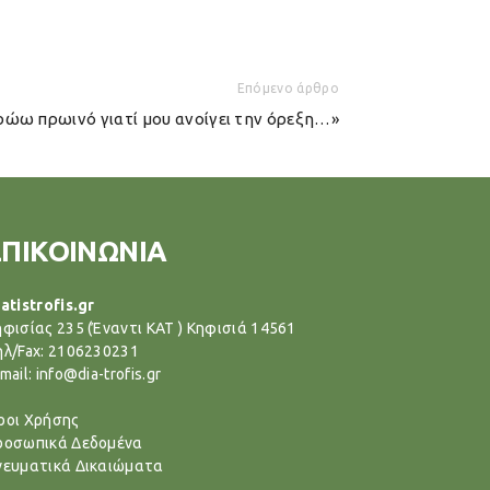
Επόμενο άρθρο
ρώω πρωινό γιατί μου ανοίγει την όρεξη…»
ΕΠΙΚΟΙΝΩΝΙΑ
atistrofis.gr
ηφισίας 235 (Έναντι ΚΑΤ ) Κηφισιά 14561
ηλ/Fax: 2106230231
mail: info@dia-trofis.gr
ροι Χρήσης
ροσωπικά Δεδομένα
νευματικά Δικαιώματα