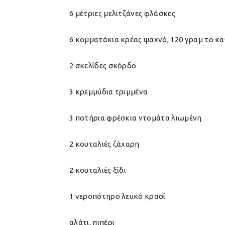
6 μέτριες μελιτζάνες φλάσκες
6 κομματάκια κρέας ψαχνό, 120 γραμ το κ
2 σκελίδες σκόρδο
3 κρεμμύδια τριμμένα
3 ποτήρια φρέσκια ντομάτα λιωμένη
2 κουταλιές ζάχαρη
2 κουταλιές ξίδι
1 νεροπότηρο λευκό κρασί
αλάτι, πιπέρι