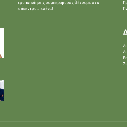
τροποποίησης συμπεριφοράς θέτουμε στο
Π
επίκεντρο…εσένα!
Π
Δ
Δ
Ed
Σ