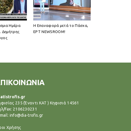
όσμια Ημέρα
Η Επαναφορά μετά το Πάσχα,
ς. Δημήτρης
ΕΡΤ NEWSROOM!
όγος
ΕΠΙΚΟΙΝΩΝΙΑ
atistrofis.gr
ηφισίας 235 (Έναντι ΚΑΤ ) Κηφισιά 14561
ηλ/Fax: 2106230231
mail: info@dia-trofis.gr
ροι Χρήσης