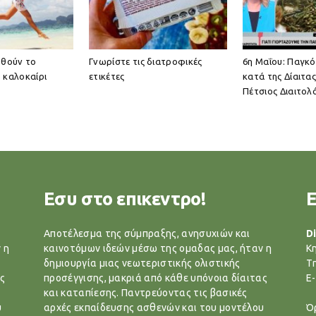
ωθούν το
Γνωρίστε τις διατροφικές
6η Μαΐου: Παγκ
 καλοκαίρι
ετικέτες
κατά της Δίαιτα
Πέτσιος Διαιτολ
Εσυ στο επικεντρο!
Αποτέλεσμα της σύμπραξης, ανησυχιών και
Di
 η
καινοτόμων ιδεών μέσω της ομαδας μας, ήταν η
Κ
δημιουργία μιας νεωτεριστικής ολιστικής
T
ς
προσέγγισης, μακριά από κάθε υπόνοια δίαιτας
E-
και καταπίεσης. Παντρεύοντας τις βασικές
υ
αρχές εκπαίδευσης ασθενών και του μοντέλου
Ό