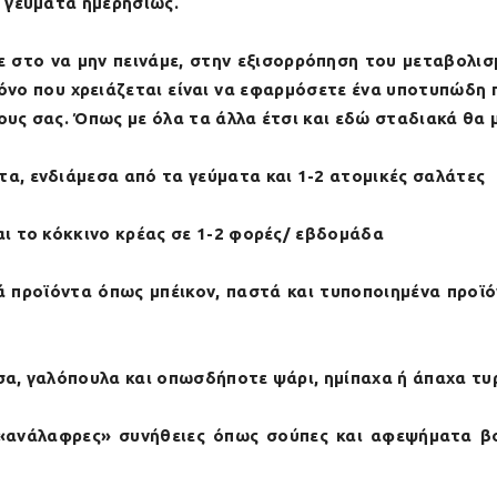
 γεύματα ημερησίως.
ε στο να μην πεινάμε, στην εξισορρόπηση του μεταβολισ
μόνο που χρειάζεται είναι να εφαρμόσετε ένα υποτυπώδη
δους σας. Όπως με όλα τα άλλα έτσι και εδώ σταδιακά θα 
α, ενδιάμεσα από τα γεύματα και 1-2 ατομικές σαλάτες
ι το κόκκινο κρέας σε 1-2 φορές/ εβδομάδα
ά προϊόντα όπως μπέικον, παστά και τυποποιημένα προϊ
α, γαλόπουλα και οπωσδήποτε ψάρι, ημίπαχα ή άπαχα τυρι
 «ανάλαφρες» συνήθειες όπως σούπες και αφεψήματα 