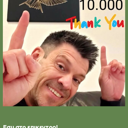
Εσυ στο επικεντρο!