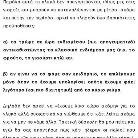
Παρόλα αυτά τα γλυκά δεν απαγορεύονται, ιδίως μες στις
γιορτές και μπορούν να καταναλώνονται με μέτρο -ακόμα
και αυτήν την περίοδο- αρκεί να πληρούν δύο βασικότατες
προϋποθέσεις:
α) τα τρώμε σε ώρα ενδιαμέσου (π.χ. απογευματινό)
αντικαθιστώντας το κλασσικό ενδιάμεσο μας (π.χ. το
φρούτο, το γιαούρτι κτλ) και
β) αν είναι να το φάμε σαν επιδόρπιο, το επιλέγουμε
μόνο όταν το έχουμε υπολογίσει οπότε έχουμε φάει
λιγότερο (και πιο διαιτητικά) από το κύριο γεύμα.
Δηλαδή δεν αρκεί να «έχουμε λίγο χώρο ακόμη» για το
γλυκό αλλά ουσιαστικά να νιώθουμε ότι κάτι λείπει ακόμα
για να μην πεινάμε άλλο. Τακτική δύσκολη θα μου πείτε και
εγώ θα σας απαντήσω πως κάτι ήξεραν οι παλιοί που
έλεγαν: «Θα τρως τόσο, όσο να μπορείς να φας άλλο τόσο»!