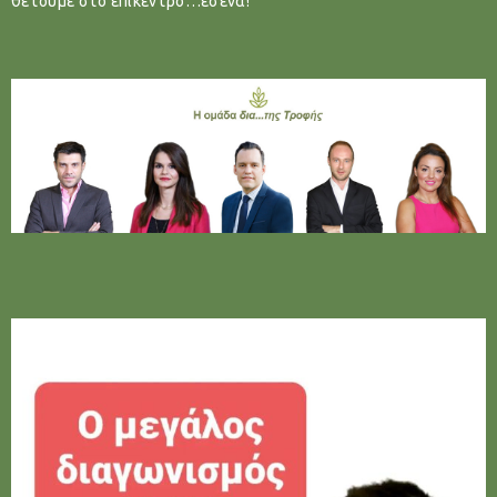
θέτουμε στο επίκεντρο…εσένα!