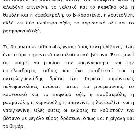
φλαβόνη απιγενίνη, το γαλλικό και το καφεϊκό οξύ, η
θυμόλη και η καρβακρόλη, το β-καροτένιο, η λουτεολίνη,
αλλά και δύο ιδιαίτερα οξέα, το καρνοσικό οξύ και το
ροσμαρινικό οξύ.
Το Rosmarinus officinalis, γνωστό ως δεντρολίβανο, είναι
ένα ακόμα σημαντικό αντιοξειδωτικό βότανο. Έχει φανεί
ότι μπορεί να μειώσει την υπεργλυκαιμία και την
υπερλιπιδαιμία, καθώς και έχει αποδειχτεί και η
αντιφλεγμονώδης δράση του. Περιέχει σημαντικές
πολυφαινολικές ενώσεις, όπως το ροσμαρινικό, το
καρνοσικό και το καφεϊκό οξύ, η καρβακρόλη, η
ροσμανόλη, η καρνοσόλη, η απιγενίνη, η λουτεολίνη και η
ναριγκενίνη. Όλες αυτές οι ενώσεις το καθιστούν ένα
βότανο με μεγάλο εύρος δράσεων, όπως και η ρίγανη και
το θυμάρι.