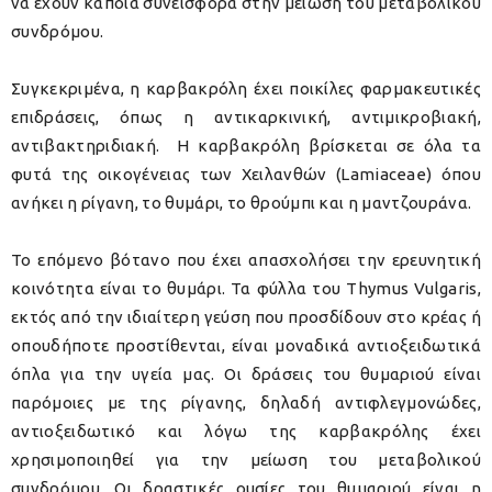
να έχουν κάποια συνεισφορά στην μείωση του μεταβολικού
συνδρόμου.
Συγκεκριμένα, η καρβακρόλη έχει ποικίλες φαρμακευτικές
επιδράσεις, όπως η αντικαρκινική, αντιμικροβιακή,
αντιβακτηριδιακή. Η καρβακρόλη βρίσκεται σε όλα τα
φυτά της οικογένειας των Χειλανθών (Lamiaceae) όπου
ανήκει η ρίγανη, το θυμάρι, το θρούμπι και η μαντζουράνα.
Το επόμενο βότανο που έχει απασχολήσει την ερευνητική
κοινότητα είναι το θυμάρι. Τα φύλλα του Thymus Vulgaris,
εκτός από την ιδιαίτερη γεύση που προσδίδουν στο κρέας ή
οπουδήποτε προστίθενται, είναι μοναδικά αντιοξειδωτικά
όπλα για την υγεία μας. Οι δράσεις του θυμαριού είναι
παρόμοιες με της ρίγανης, δηλαδή αντιφλεγμονώδες,
αντιοξειδωτικό και λόγω της καρβακρόλης έχει
χρησιμοποιηθεί για την μείωση του μεταβολικού
συνδρόμου. Οι δραστικές ουσίες του θυμαριού είναι η