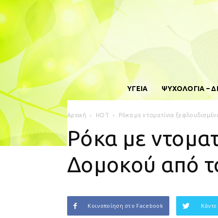
ΥΓΕΙΑ
ΨΥΧΟΛΟΓΙΑ – 
Αρχική
HOT
Ρόκα με ντοματίνια ξεφλουδισμένα
Ρόκα με ντοματ
Δομοκού από τ
Κοινοποίηση στο Facebook
Κάντε