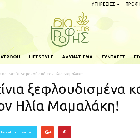
ΥΠΗΡΕΣΙΕΣ
ΠΡΟΦΙ
ΔΙΑΤΡΟΦΗ
LIFESTYLE
ΑΔΥΝΑΤΙΣΜΑ
ΣΥΝΤΑΓΕΣ
ED
diatistrofis.gr
 και Κατίκι Δομοκού από τον Ηλία Μαμαλάκη!
ίνια ξεφλουδισμένα κα
ον Ηλία Μαμαλάκη!
 Tweet στο Twitter