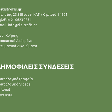
atistrofis.gr
ηφισίας 235 (Έναντι ΚΑΤ ) Κηφισιά 14561
ηλ/Fax: 2106230231
mail: info@dia-trofis.gr
ροι Χρήσης
ροσωπικά Δεδομένα
νευματικά Δικαιώματα
ΔΗΜΟΦΙΛΕΙΣ ΣΥΝΔΕΣΕΙΣ
ιαιτολογικά Γραφεία
ιαιτολογικά Videos
itorial
υνταγές