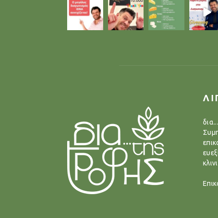
ΛΙ
δια.
Συμπ
επικ
ευεξ
κλιν
Επικ