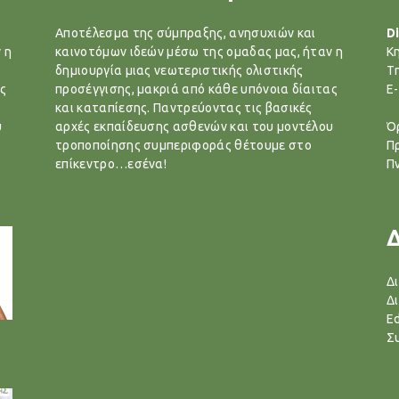
Αποτέλεσμα της σύμπραξης, ανησυχιών και
Di
 η
καινοτόμων ιδεών μέσω της ομαδας μας, ήταν η
Κ
δημιουργία μιας νεωτεριστικής ολιστικής
T
ς
προσέγγισης, μακριά από κάθε υπόνοια δίαιτας
E-
και καταπίεσης. Παντρεύοντας τις βασικές
υ
αρχές εκπαίδευσης ασθενών και του μοντέλου
Ό
τροποποίησης συμπεριφοράς θέτουμε στο
Π
επίκεντρο…εσένα!
Π
Δ
Δ
Ed
Σ